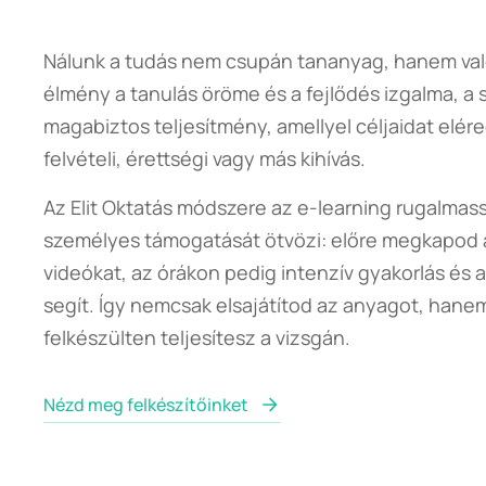
Nálunk a tudás nem csupán tananyag, hanem val
élmény a tanulás öröme és a fejlődés izgalma, a s
magabiztos teljesítmény, amellyel céljaidat elér
felvételi, érettségi vagy más kihívás.
Az Elit Oktatás módszere az e-learning rugalmass
személyes támogatását ötvözi: előre megkapod
videókat, az órákon pedig intenzív gyakorlás és a
segít. Így nemcsak elsajátítod az anyagot, han
felkészülten teljesítesz a vizsgán.
Nézd meg felkészítőinket