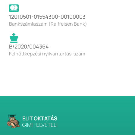
12010501-01554300-00100003
Bankszámlaszám (Raiffeisen Bank)
B/2020/004364
Felnőttképzési nyilvántartási szám