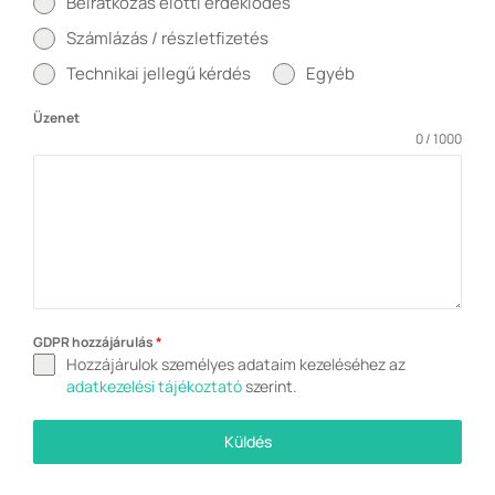
Beiratkozás előtti érdeklődés
Számlázás / részletfizetés
Technikai jellegű kérdés
Egyéb
Üzenet
0 / 1000
GDPR hozzájárulás
*
Hozzájárulok személyes adataim kezeléséhez az
adatkezelési tájékoztató
szerint.
Küldés