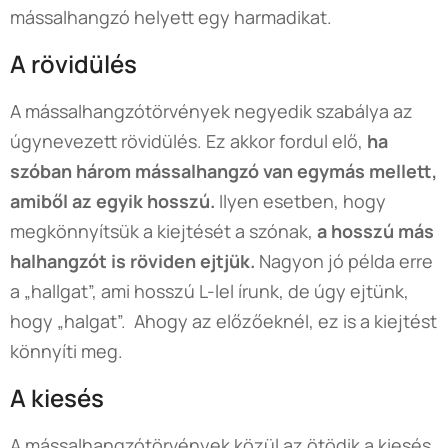
mássalhangzó helyett egy harmadikat.
A rövidülés
A mássalhangzótörvények negyedik szabálya az
úgynevezett rövidülés. Ez akkor fordul elő,
ha
szóban három mássalhangzó van egymás mellett,
amiből az egyik hosszú.
Ilyen esetben, hogy
megkönnyítsük a kiejtését a szónak,
a hosszú más
halhangzót is röviden ejtjük.
Nagyon jó példa erre
a „hallgat”, ami hosszú L-lel írunk, de úgy ejtünk,
hogy „halgat”. Ahogy az előzőeknél, ez is a kiejtést
könnyíti meg.
A kiesés
A mássalhangzótörvények közül az ötödik a kiesés,