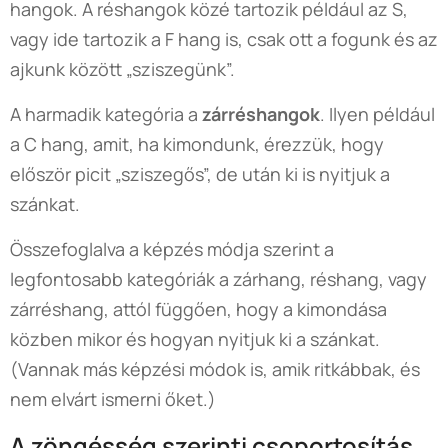
hangok. A réshangok közé tartozik például az S,
vagy ide tartozik a F hang is, csak ott a fogunk és az
ajkunk között „sziszegünk”.
A harmadik kategória a
zárréshangok
. Ilyen például
a C hang, amit, ha kimondunk, érezzük, hogy
először picit „sziszegős”, de után ki is nyitjuk a
szánkat.
Összefoglalva a képzés módja szerint a
legfontosabb kategóriák a zárhang, réshang, vagy
zárréshang, attól függően, hogy a kimondása
közben mikor és hogyan nyitjuk ki a szánkat.
(Vannak más képzési módok is, amik ritkábbak, és
nem elvárt ismerni őket.)
A zöngésség szerinti csoportosítás