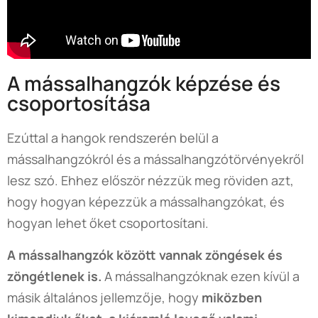
A mássalhangzók képzése és
csoportosítása
Ezúttal a hangok rendszerén belül a
mássalhangzókról és a mássalhangzótörvényekről
lesz szó. Ehhez először nézzük meg röviden azt,
hogy hogyan képezzük a mássalhangzókat, és
hogyan lehet őket csoportosítani.
A mássalhangzók között vannak zöngések és
zöngétlenek is.
A mássalhangzóknak ezen kívül a
másik általános jellemzője, hogy
miközben