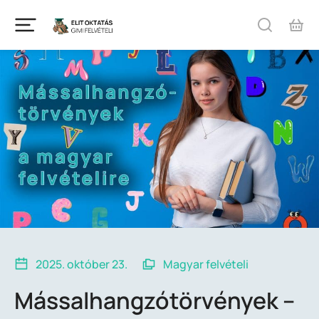
2025. október 23.
Magyar felvételi
Mássalhangzótörvények –