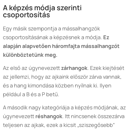
A képzés módja szerinti
csoportosítás
Egy másik szempontja a mássalhangzók
csoportosításának a képzésnek a módja.
Ez
alapján alapvetően háromfajta mássalhangzót
különböztetünk meg.
Az első az úgynevezett
zárhangok
. Ezek kiejtését
az jellemzi, hogy az ajkaink először zárva vannak,
és a hang kimondása közben nyílnak ki. Ilyen
például a B és a P betű.
A második nagy kategóriája a képzés módjának, az
úgynevezett
réshangok
. Itt nincsenek összezárva
teljesen az ajkak, ezek a kicsit „sziszegősebb”