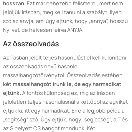
hosszan.
Ezt már nehezebb felismerni, mert nem
jelöljük írásban, meg kell tanulni a szabályt. Ilyen
szó az anyja, ami úgy ejtünk, hogy „annya”, hosszú
Ny-vel, de helyesen leírva ANYJA.
Az összeolvadás
Az írásban jelölt teljes hasonulást el kell különíteni
az összeolvadás nevű hasonló
mássalhangzótörvénytől. Összeolvadás estében
két mássalhangzót írunk le, de egy harmadikat
ejtünk.
A fontos különbség ez, míg az írásban
jelöletlen teljes hasonulásnál a kettőből az egyiket
ejtjük ki, itt egy harmadikat. Erre a legjobb példa a
„segítség” szó. Úgy ejtjük, hogy „segíccség”, a T és
az S helyett CS hangot mondunk. Két