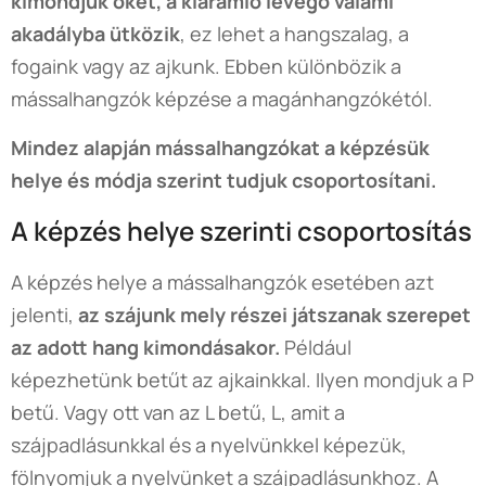
kimondjuk őket, a kiáramló levegő valami
akadályba ütközik
, ez lehet a hangszalag, a
fogaink vagy az ajkunk. Ebben különbözik a
mássalhangzók képzése a magánhangzókétól.
Mindez alapján mássalhangzókat a képzésük
helye és módja szerint tudjuk csoportosítani.
A képzés helye szerinti csoportosítás
A képzés helye a mássalhangzók esetében azt
jelenti,
az szájunk mely részei játszanak szerepet
az adott hang kimondásakor.
Például
képezhetünk betűt az ajkainkkal. Ilyen mondjuk a P
betű. Vagy ott van az L betű, L, amit a
szájpadlásunkkal és a nyelvünkkel képezük,
fölnyomjuk a nyelvünket a szájpadlásunkhoz. A