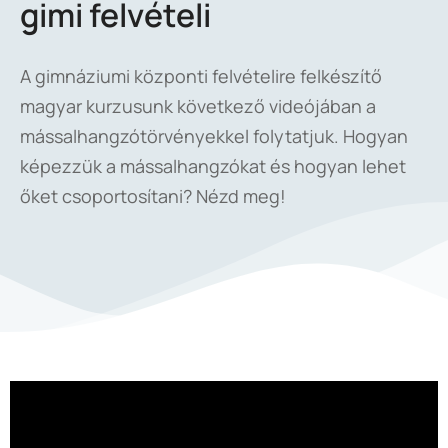
gimi felvételi
A gimnáziumi központi felvételire felkészítő
magyar kurzusunk következő videójában a
mássalhangzótörvényekkel folytatjuk. Hogyan
képezzük a mássalhangzókat és hogyan lehet
őket csoportosítani? Nézd meg!