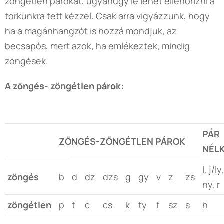
zöngétlen párokat, ugyanúgy le lehet ellenőrizni a
torkunkra tett kézzel. Csak arra vigyázzunk, hogy
ha a magánhangzót is hozzá mondjuk, az
becsapós, mert azok, ha emlékeztek, mindig
zöngések.
A zöngés- zöngétlen párok:
PÁR
ZÖNGÉS-ZÖNGÉTLEN PÁROK
NÉL
l, j/l
zöngés
b
d
dz
dzs
g
gy
v
z
zs
ny, r
zöngétlen
p
t
c
cs
k
ty
f
sz
s
h