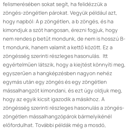
felismerésében sokat segít, ha felidézzük a
zöngés-zöngétlen párokat. Vegyük például azt,
hogy napból: A p zöngétlen, a b zöngés, és ha
kimondjuk a szót hangosan, érezni fogjuk, hogy
nem rendes p betűt mondunk, de nem is hosszú B-
t mondunk, hanem valamit a kettő között. Ez a
zöngésség szerinti részleges hasonulás. Itt
egyértelműen látszik, hogy a kiejtést könnyíti meg,
egyszerűen a hangképzésben nagyon nehéz
egymás után egy zöngés és egy zöngétlen
mássalhangzót kimondani, és ezt úgy oldjuk meg,
hogy az egyik kicsit igazodik a másikhoz. A
zöngésség szerinti részleges hasonulás a zöngés-
zöngétlen mássalhangzópárok bármelyikénél
előfordulhat. További példák még a mosdó,