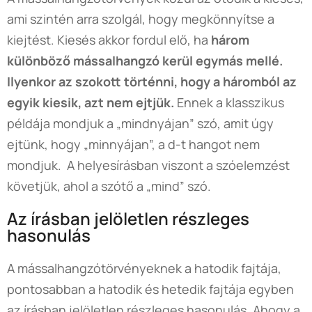
ami szintén arra szolgál, hogy megkönnyítse a
kiejtést. Kiesés akkor fordul elő, ha
három
különböző mássalhangzó kerül egymás mellé.
Ilyenkor az szokott történni, hogy a háromból az
egyik kiesik, azt nem ejtjük.
Ennek a klasszikus
példája mondjuk a „mindnyájan” szó, amit úgy
ejtünk, hogy „minnyájan”, a d-t hangot nem
mondjuk. A helyesírásban viszont a szóelemzést
követjük, ahol a szótő a „mind” szó.
Az írásban jelöletlen részleges
hasonulás
A mássalhangzótörvényeknek a hatodik fajtája,
pontosabban a hatodik és hetedik fajtája egyben
az írásban jelöletlen részleges hasonulás. Ahogy a