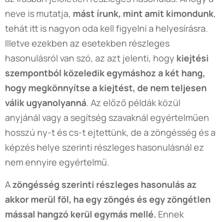
neve is mutatja,
mást írunk, mint amit kimondunk
,
tehát itt is nagyon oda kell figyelni a helyesírásra.
Illetve ezekben az esetekben részleges
hasonulásról van szó, az azt jelenti, hogy
kiejtési
szempontból közeledik egymáshoz a két hang,
hogy megkönnyítse a kiejtést, de nem teljesen
válik ugyanolyanná
. Az előző példák közül
anyjánál vagy a segítség szavaknál egyértelműen
hosszú ny-t és cs-t ejtettünk, de a zöngésség és a
képzés helye szerinti részleges hasonulásnál ez
nem ennyire egyértelmű.
A
zöngésség szerinti részleges hasonulás az
akkor merül föl, ha egy zöngés és egy zöngétlen
mással hangzó kerül egymás mellé.
Ennek