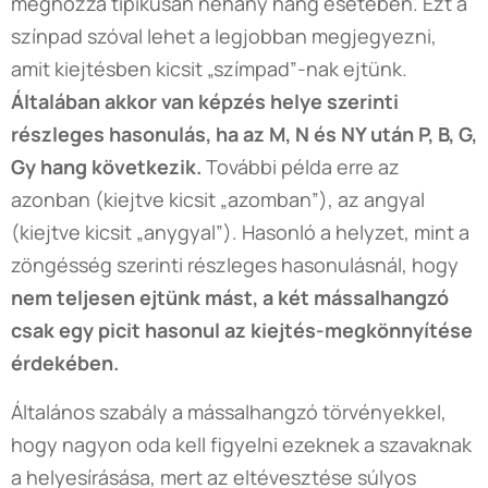
méghozzá tipikusan néhány hang esetében. Ezt a
színpad szóval lehet a legjobban megjegyezni,
amit kiejtésben kicsit „szímpad”-nak ejtünk.
Általában akkor van képzés helye szerinti
részleges hasonulás, ha az M, N és NY után P, B, G,
Gy hang következik.
További példa erre az
azonban (kiejtve kicsit „azomban”), az angyal
(kiejtve kicsit „anygyal”). Hasonló a helyzet, mint a
zöngésség szerinti részleges hasonulásnál, hogy
nem teljesen ejtünk mást, a két mássalhangzó
csak egy picit hasonul az kiejtés-megkönnyítése
érdekében.
Általános szabály a mássalhangzó törvényekkel,
hogy nagyon oda kell figyelni ezeknek a szavaknak
a helyesírásása, mert az eltévesztése súlyos