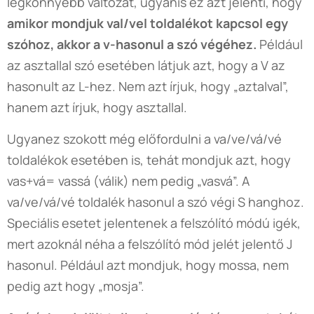
legkönnyebb változat, ugyanis ez azt jelenti, hogy
amikor mondjuk val/vel toldalékot kapcsol egy
szóhoz, akkor a v-hasonul a szó végéhez.
Például
az asztallal szó esetében látjuk azt, hogy a V az
hasonult az L-hez. Nem azt írjuk, hogy „aztalval”,
hanem azt írjuk, hogy asztallal.
Ugyanez szokott még előfordulni a va/ve/vá/vé
toldalékok esetében is, tehát mondjuk azt, hogy
vas+vá= vassá (válik) nem pedig „vasvá”. A
va/ve/vá/vé toldalék hasonul a szó végi S hanghoz.
Speciális esetet jelentenek a felszólító módú igék,
mert azoknál néha a felszólító mód jelét jelentő J
hasonul. Például azt mondjuk, hogy mossa, nem
pedig azt hogy „mosja”.