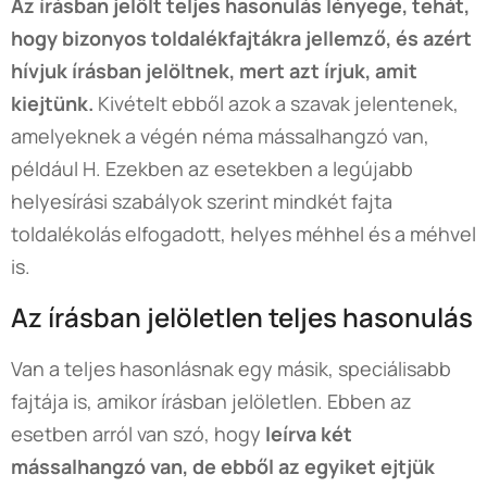
Az írásban jelölt teljes hasonulás lényege, tehát,
hogy bizonyos toldalékfajtákra jellemző, és azért
hívjuk írásban jelöltnek, mert azt írjuk, amit
kiejtünk.
Kivételt ebből azok a szavak jelentenek,
amelyeknek a végén néma mássalhangzó van,
például H. Ezekben az esetekben a legújabb
helyesírási szabályok szerint mindkét fajta
toldalékolás elfogadott, helyes méhhel és a méhvel
is.
Az írásban jelöletlen teljes hasonulás
Van a teljes hasonlásnak egy másik, speciálisabb
fajtája is, amikor írásban jelöletlen. Ebben az
esetben arról van szó, hogy
leírva két
mássalhangzó van, de ebből az egyiket ejtjük