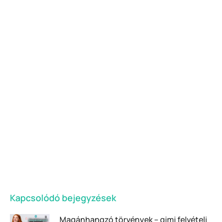
Elit Oktatás E-Learning
Fedezd fel e-learning portálunkat: A hely, ahol
a felkészülés egyszerűbbé válik.
E-LEARNING
Kapcsolódó bejegyzések
Magánhangzó törvények – gimi felvételi